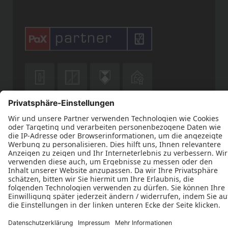











Datenschutz
Impressum
Kontakt
AGB
Stiefvater Bauelemente © 2026