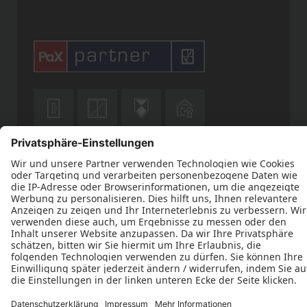











Datenschutz
Impressum
Kontakt
AGB
Stiefvater Bauelemente © 2026