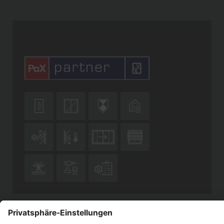










