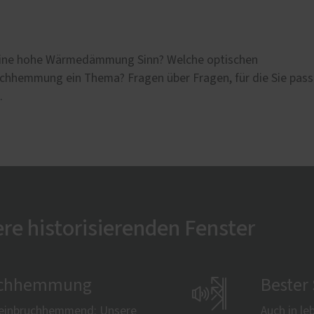
 eine hohe Wärmedämmung Sinn? Welche optischen
ruchhemmung ein Thema? Fragen über Fragen, für die Sie pas
.
re historisierenden Fenster
bruchhemmung

Bester
n einbruchhemmend: Unsere
Auch in l