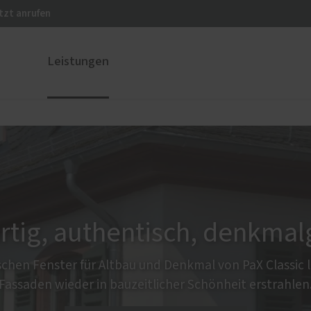
tzt anrufen
Leistungen
ustüren
PaX Balkon- & Terrassent
nium
Hebe-Schiebe-Türen
und Holz-Aluminium
stoff
u und Denkmal
artig, authentisch, denkmal
nen
chen Fenster für Altbau und Denkmal von PaX Classic l
Fassaden wieder in bauzeitlicher Schönheit erstrahlen