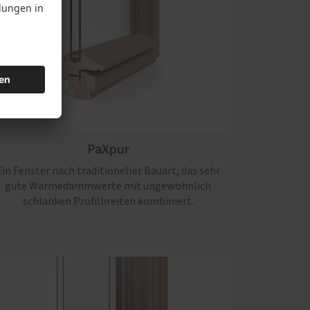
PaXpur
Ein Fenster nach traditioneller Bauart, das sehr
gute Wärmedämmwerte mit ungewöhnlich
schlanken Profilbreiten kombiniert.