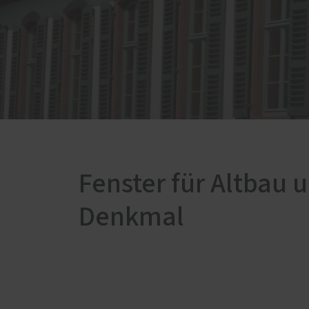
Service
Weiter
Schallschutz-Simulator
Garag
Förderung für Fenster und
Glasd
Haustüren
Marki
Vergl
Mont
Fenster für Altbau 
Denkmal