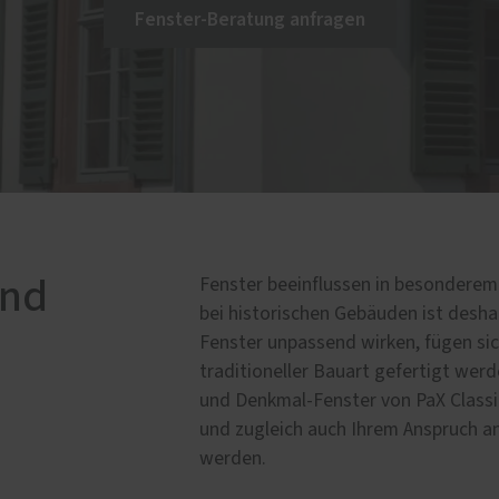
e Leistungen
Fenster-Beratung anfragen
entore
uschabtrennung
sen
asung
age
und
Fenster beeinflussen in besondere
bei historischen Gebäuden ist desh
Fenster unpassend wirken, fügen sic
traditioneller Bauart gefertigt werd
und Denkmal-Fenster von PaX Classic
und zugleich auch Ihrem Anspruch 
werden.