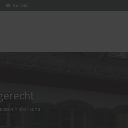
Kontakt
üren
Sonnen- und Insektenschutz
Raffstoren von ROMA
Rollladen von ROMA
Reparaturen von Rollladen
Textilscreens von ROMA
gerecht
Insektenschutz von PaX
assen historische
.