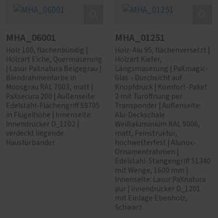
MHA_06001
MHA_01251
Holz 100, flächenbündig |
Holz-Alu 95, flächenversetzt |
Holzart Eiche, Quermaserung
Holzart Kiefer,
| Lasur PaXnatura Beigegrau |
Längsmaserung | PaXmagic-
Blendrahmenfarbe in
Glas – Durchsicht auf
Moosgrau RAL 7003, matt |
Knopfdruck | Komfort-Paket
PaXsecura 200 | Außenseite:
2 mit Türöffnung per
Edelstahl-Flächengriff S9705
Transponder | Außenseite:
in Flügelhöhe | Innenseite:
Alu-Deckschale
Innendrücker D_1102 |
Weißaluminium RAL 9006,
verdeckt liegende
matt, Feinstruktur,
Haustürbänder
hochwetterfest | Alunox-
Ornamentrahmen |
Edelstahl-Stangengriff S1340
mit Wenge, 1600 mm |
Innenseite: Lasur PaXnatura
pur | Innendrücker D_1201
mit Einlage Ebenholz,
Schwarz