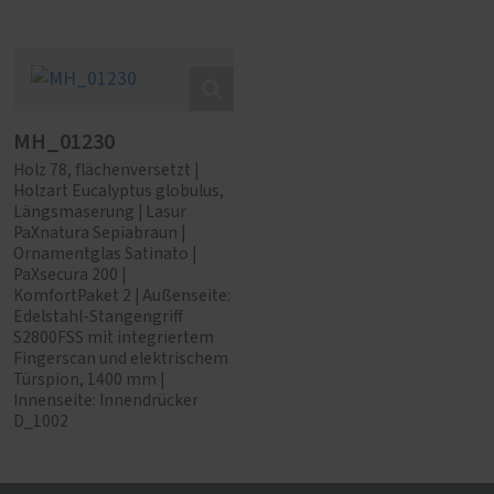
MH_01230
Holz 78, flächenversetzt |
Holzart Eucalyptus globulus,
Längsmaserung | Lasur
PaXnatura Sepiabraun |
Ornamentglas Satinato |
PaXsecura 200 |
KomfortPaket 2 | Außenseite:
Edelstahl-Stangengriff
S2800FSS mit integriertem
Fingerscan und elektrischem
Türspion, 1400 mm |
Innenseite: Innendrücker
D_1002