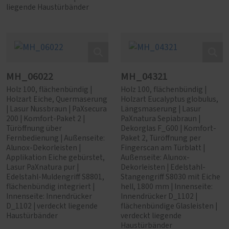
liegende Haustürbänder
MH_06022
MH_04321
Holz 100, flächenbündig |
Holz 100, flächenbündig |
Holzart Eiche, Quermaserung
Holzart Eucalyptus globulus,
| Lasur Nussbraun | PaXsecura
Längsmaserung | Lasur
200 | Komfort-Paket 2 |
PaXnatura Sepiabraun |
Türöffnung über
Dekorglas F_G00 | Komfort-
Fernbedienung | Außenseite:
Paket 2, Türöffnung per
Alunox-Dekorleisten |
Fingerscan am Türblatt |
Applikation Eiche gebürstet,
Außenseite: Alunox-
Lasur PaXnatura pur |
Dekorleisten | Edelstahl-
Edelstahl-Muldengriff S8801,
Stangengriff S8030 mit Eiche
flächenbündig integriert |
hell, 1800 mm | Innenseite:
Innenseite: Innendrücker
Innendrücker D_1102 |
D_1102 | verdeckt liegende
flächenbündige Glasleisten |
Haustürbänder
verdeckt liegende
Haustürbänder