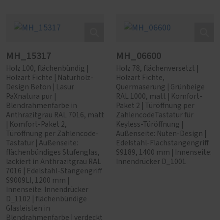
MH_15317
MH_06600
Holz 100, flächenbündig |
Holz 78, flächenversetzt |
Holzart Fichte | Naturholz-
Holzart Fichte,
Design Beton | Lasur
Quermaserung | Grünbeige
PaXnatura pur |
RAL 1000, matt | Komfort-
Blendrahmenfarbe in
Paket 2 | Türöffnung per
Anthrazitgrau RAL 7016, matt
ZahlencodeTastatur für
| Komfort-Paket 2,
Keyless-Türöffnung |
Türöffnung per Zahlencode-
Außenseite: Nuten-Design |
Tastatur | Außenseite:
Edelstahl-Flachstangengriff
flächenbündiges Stufenglas,
S9189, 1400 mm | Innenseite:
lackiert in Anthrazitgrau RAL
Innendrücker D_1001
7016 | Edelstahl-Stangengriff
S9009LI, 1200 mm |
Innenseite: Innendrücker
D_1102 | flächenbündige
Glasleisten in
Blendrahmenfarbe | verdeckt