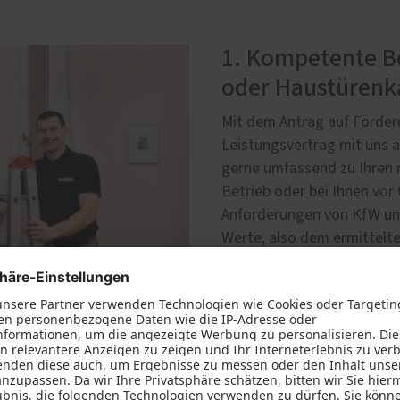
1. Kompetente Be
oder Haustürenk
Mit dem Antrag auf Förder
Leistungsvertrag mit uns a
gerne umfassend zu Ihren 
Betrieb oder bei Ihnen vor
Anforderungen von KfW un
Werte, also dem ermittelt
Fenstern und Haustüren, fü
fachgerechte Montage Ihre
selbstverständlich.
Termin vereinbaren