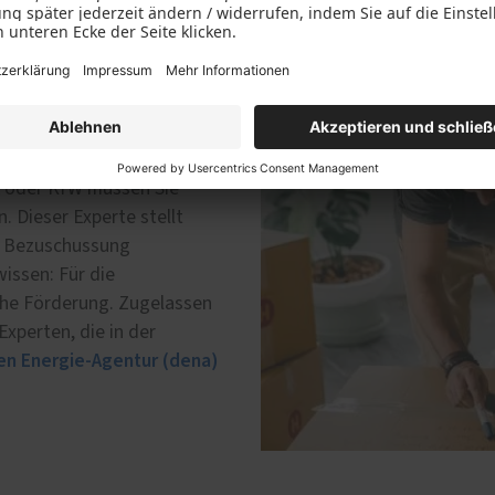
keine
A oder KfW müssen Sie
. Dieser Experte stellt
ie Bezuschussung
issen: Für die
iche Förderung. Zugelassen
Experten, die in der
en Energie-Agentur (dena)