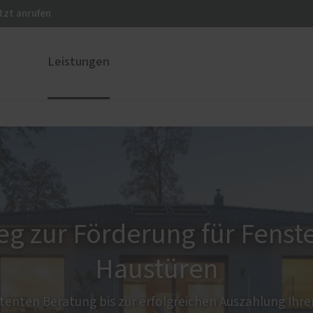
tzt anrufen
Leistungen
ustüren
PaX Balkon- & Terrassent
nium
Hebe-Schiebe-Türen
und Holz-Aluminium
stoff
u und Denkmal
eg zur Förderung für Fenst
nen
Haustüren
enten Beratung bis zur erfolgreichen Auszahlung Ihrer