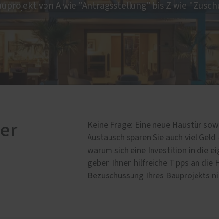
auprojekt von A wie "Antragsstellung" bis Z wie "Zusch
e Leistungen
entore
uschabtrennung
sen
asung
age
er
Keine Frage: Eine neue Haustür sowi
Austausch sparen Sie auch viel Geld 
warum sich eine Investition in die e
geben Ihnen hilfreiche Tipps an die 
Bezuschussung Ihres Bauprojekts ni