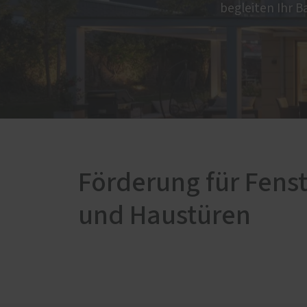
Service
begleiten Ihr B
Weiter
Schallschutz-Simulator
Garag
Förderung für Fenster und
Glasd
Haustüren
Marki
Vergl
Mont
Förderung für Fenst
und Haustüren