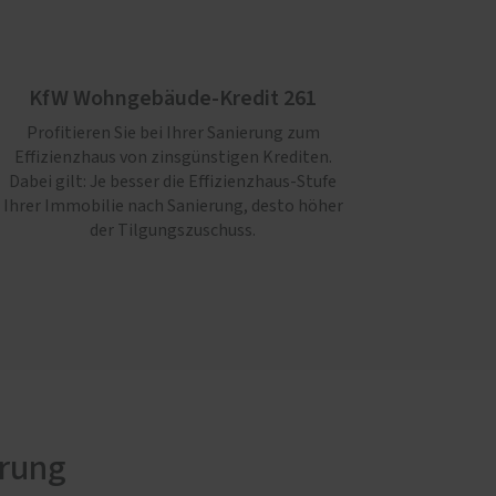
KfW Wohngebäude-Kredit 261
Profitieren Sie bei Ihrer Sanierung zum
Effizienzhaus von zinsgünstigen Krediten.
Dabei gilt: Je besser die Effizienz­haus-Stufe
Ihrer Immo­bilie nach Sanierung, desto höher
der Tilgungszuschuss.
erung