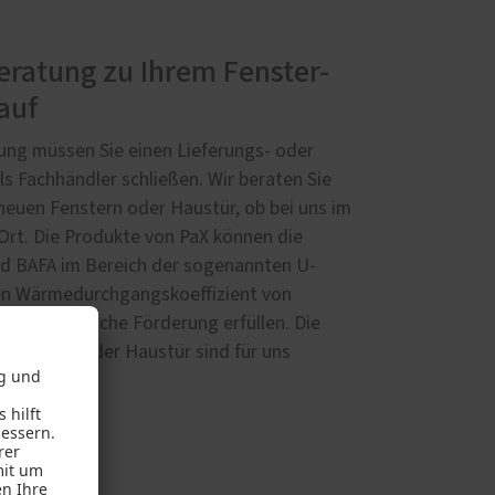
ratung zu Ihrem Fenster-
auf
ung müssen Sie einen Lieferungs- oder
ls Fachhändler schließen. Wir beraten Sie
neuen Fenstern oder Haustür, ob bei uns im
 Ort. Die Produkte von PaX können die
d BAFA im Bereich der sogenannten U-
en Wärmedurchgangskoeffizient von
r eine mögliche Förderung erfüllen. Die
r Fenster oder Haustür sind für uns