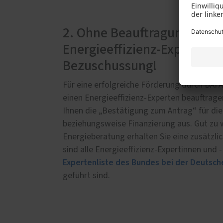
2. Ohne Beauftragung eines
Energieeffizienz-Experten 
Bezuschussung!
Für eine erfolgreiche Förderung durch BAF
einen Energieeffizienz-Experten beauftragen
Ihnen die „Bestätigung zum Antrag“ für d
beziehungsweise Finanzierung aus. Gut zu w
Energieberatung erhalten Sie eine zusätzl
sind alle Energieeffizienz-Expertinnen und -
Expertenliste des Bundes bei der Deutsch
geführt sind.