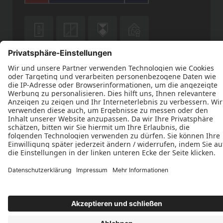











Datenschutz
Impressum
Kontakt
AGB
Stiefvater Bauelemente © 2026