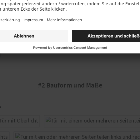
#2 Bauform und Maße
?