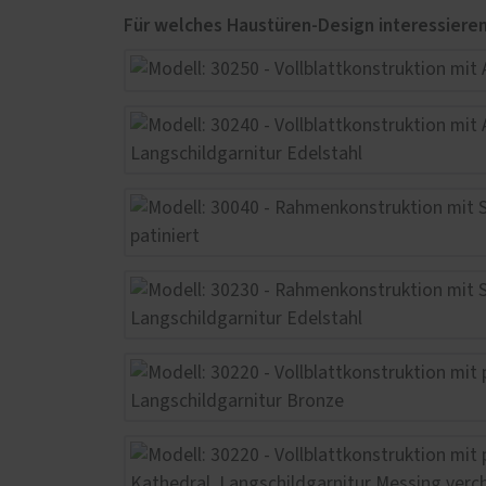
Service
Weiter
Schallschutz-Simulator
Garag
Förderung für Fenster und
Glasd
Haustüren
Marki
Vergl
Mont