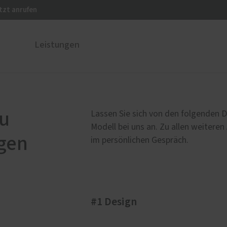
tzt anrufen
Leistungen
ustüren
PaX Balkon- & Terrassent
nium
Hebe-Schiebe-Türen
au
Lassen Sie sich von den folgenden D
und Holz-Aluminium
Modell bei uns an. Zu allen weiteren
gen
stoff
im persönlichen Gespräch.
u und Denkmal
nen
#1 Design