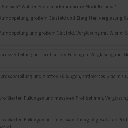
e Leistungen
Für welches Haustüren-Design interessieren Sie sich? Wählen Sie ein oder mehrere Modelle aus. *
entore
uschabtrennung
sen
asung
age