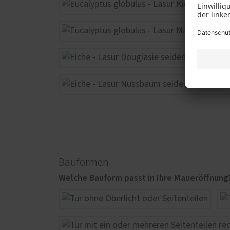
Bauformen
Welche Bauform passt in Ihre Maueröffnung