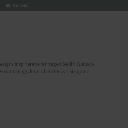
Kontakt
üren
Sonnen- und Insektenschutz
Raffstoren von ROMA
esigns inspirieren und fragen Sie Ihr Wunsch-
Rollladen von ROMA
 Ausstattungsdetails beraten wir Sie gerne
Reparaturen von Rollladen
Textilscreens von ROMA
Insektenschutz von PaX