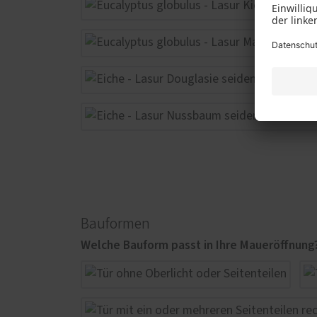
Bauformen
Welche Bauform passt in Ihre Maueröffnung