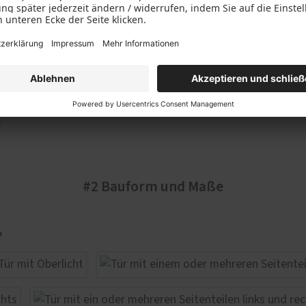
#2 Bauform und Maße
?