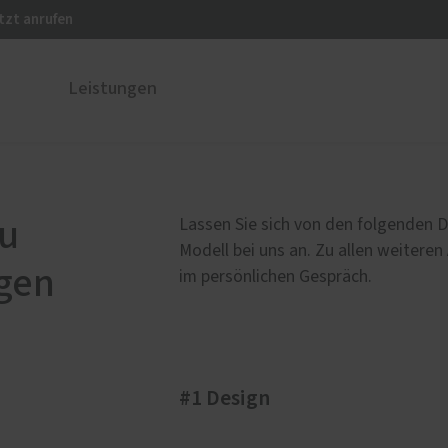
tzt anrufen
Leistungen
ustüren
PaX Balkon- & Terrassent
nium
Hebe-Schiebe-Türen
au
Lassen Sie sich von den folgenden D
und Holz-Aluminium
Modell bei uns an. Zu allen weiteren
gen
stoff
im persönlichen Gespräch.
u und Denkmal
nen
#1 Design