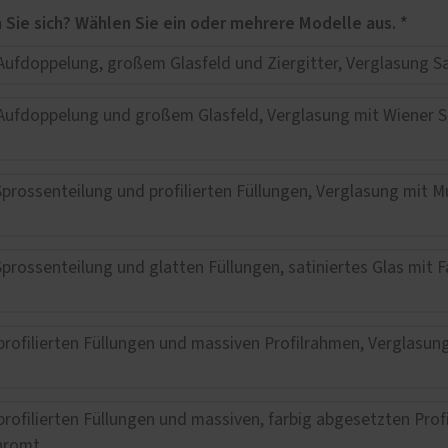
e Leistungen
Für welches Haustüren-Design interessieren Sie sich? Wählen Sie ein oder mehrere Modelle aus. *
entore
uschabtrennung
sen
asung
age