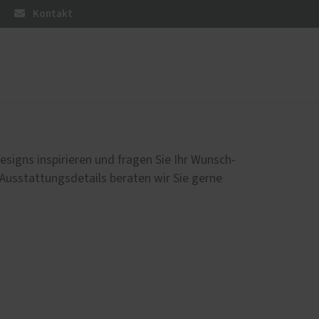
Kontakt
üren
Sonnen- und Insektenschutz
Raffstoren von ROMA
esigns inspirieren und fragen Sie Ihr Wunsch-
Rollladen von ROMA
 Ausstattungsdetails beraten wir Sie gerne
Reparaturen von Rollladen
Textilscreens von ROMA
Insektenschutz von PaX