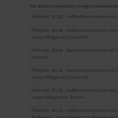
Service
Weiter
Schallschutz-Simulator
Garag
Förderung für Fenster und
Glasd
Haustüren
Marki
Vergl
Mont