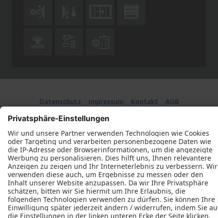







Datenschutz
Impressum
Kontakt
AGB
Stiefvater Bauelemente © 2026